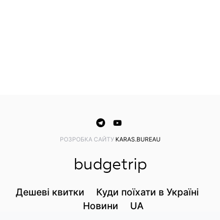
PОЗРОБКА САЙТУ
KARAS.BUREAU
Дешеві квитки
Куди поїхати в Україні
Новини
UA