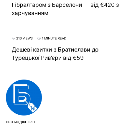
Гібралтаром з Барселони — від €420 з
харчуванням
216 VIEWS
1 MINUTE READ
Дешеві квитки з Братислави до
Турецької Рив’єри від €59
ПРО БЮДЖЕТРІП