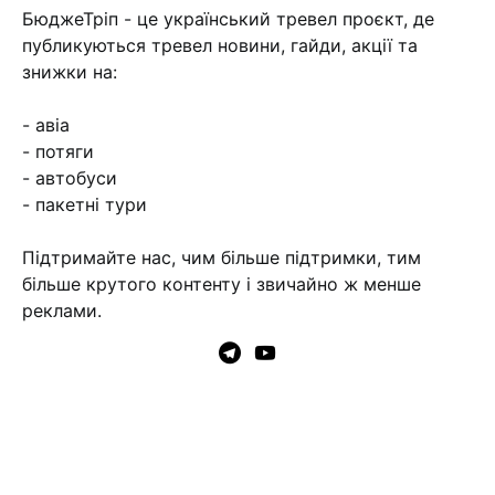
БюджеТріп - це український тревел проєкт, де
публикуються тревел новини, гайди, акції та
знижки на:
- авіа
- потяги
- автобуси
- пакетні тури
Підтримайте нас, чим більше підтримки, тим
більше крутого контенту і звичайно ж менше
реклами.