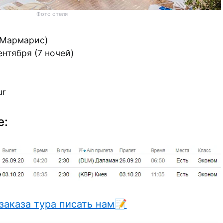
Фото отеля
(Мармарис)
ентября (7 ночей)
ur
е:
заказа тура писать нам📝