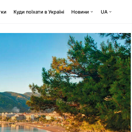
тки
Куди поїхати в Україні
Новини
UA