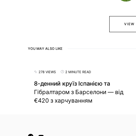
VIEW
YOU MAY ALSO LIKE
278 VIEWS
2 MINUTE READ
8-денний круїз Іспанією та
Гібралтаром з Барселони — від
€420 з харчуванням