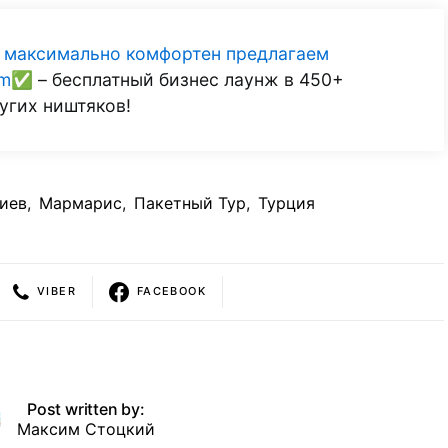
л максимально комфортен предлагаем
num✅
– бесплатный бизнес лаунж в 450+
угих ништяков!
иев
,
Мармарис
,
Пакетный Тур
,
Турция
VIBER
FACEBOOK
Post written by:
Максим Стоцкий