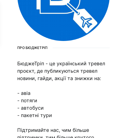
ПРО БЮДЖЕТРІП
БюджеТріп - це український тревел
проєкт, де публикуються тревел
новини, гайди, акції та знижки на:
- авіа
- потяги
- автобуси
- пакетні тури
Підтримайте нас, чим більше
підтримки, тим більше крутого