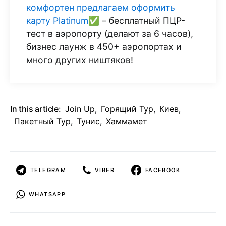
комфортен предлагаем оформить
карту Platinum✅
– бесплатный ПЦР-
тест в аэропорту (делают за 6 часов),
бизнес лаунж в 450+ аэропортах и
много других ништяков!
In this article:
Join Up
,
Горящий Тур
,
Киев
,
Пакетный Тур
,
Тунис
,
Хаммамет
TELEGRAM
VIBER
FACEBOOK
WHATSAPP