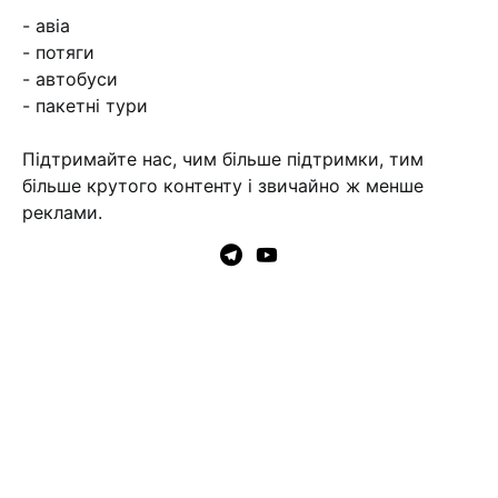
- авіа
- потяги
- автобуси
- пакетні тури
Підтримайте нас, чим більше підтримки, тим
більше крутого контенту і звичайно ж менше
реклами.