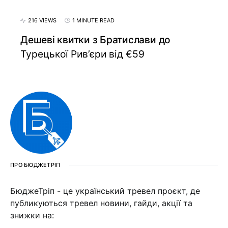
216 VIEWS
1 MINUTE READ
Дешеві квитки з Братислави до
Турецької Рив’єри від €59
ПРО БЮДЖЕТРІП
БюджеТріп - це український тревел проєкт, де
публикуються тревел новини, гайди, акції та
знижки на: