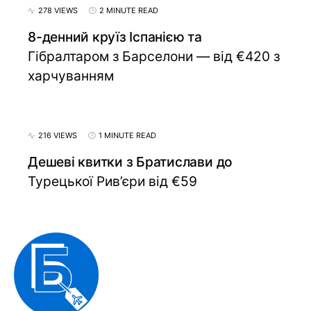
278 VIEWS
2 MINUTE READ
8-денний круїз Іспанією та
Гібралтаром з Барселони — від €420 з
харчуванням
216 VIEWS
1 MINUTE READ
Дешеві квитки з Братислави до
Турецької Рив’єри від €59