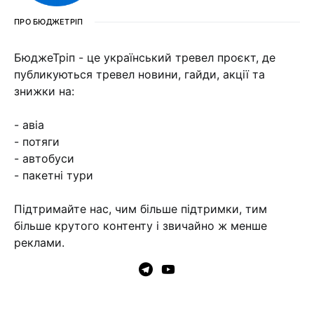
ПРО БЮДЖЕТРІП
БюджеТріп - це український тревел проєкт, де
публикуються тревел новини, гайди, акції та
знижки на:
- авіа
- потяги
- автобуси
- пакетні тури
Підтримайте нас, чим більше підтримки, тим
більше крутого контенту і звичайно ж менше
реклами.