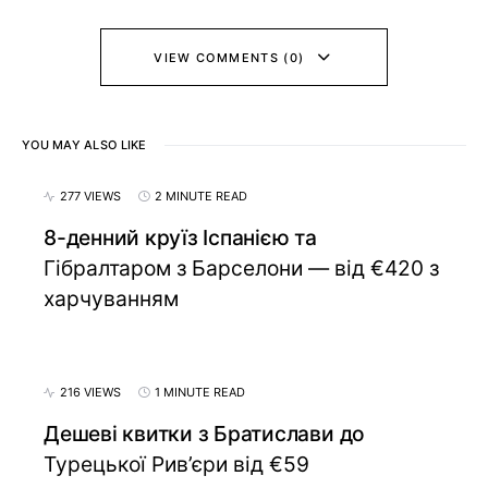
VIEW COMMENTS (0)
YOU MAY ALSO LIKE
277 VIEWS
2 MINUTE READ
8-денний круїз Іспанією та
Гібралтаром з Барселони — від €420 з
харчуванням
216 VIEWS
1 MINUTE READ
Дешеві квитки з Братислави до
Турецької Рив’єри від €59