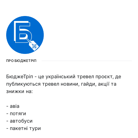
ПРО БЮДЖЕТРІП
БюджеТріп - це український тревел проєкт, де
публикуються тревел новини, гайди, акції та
знижки на:
- авіа
- потяги
- автобуси
- пакетні тури