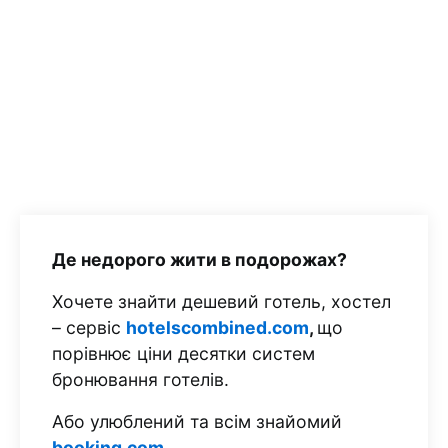
Де недорого жити в подорожах?
Хочете знайти дешевий готель, хостел
– сервіс
hotelscombined.com
,
що
порівнює ціни десятки систем
бронювання готелів.
Або улюблений та всім знайомий
booking.com