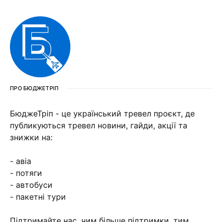
ПРО БЮДЖЕТРІП
БюджеТріп - це український тревел проєкт, де
публикуються тревел новини, гайди, акції та
знижки на:
- авіа
- потяги
- автобуси
- пакетні тури
Підтримайте нас, чим більше підтримки, тим