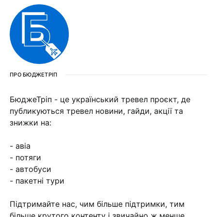
ПРО БЮДЖЕТРІП
БюджеТріп - це український тревел проєкт, де
публикуються тревел новини, гайди, акції та
знижки на:
- авіа
- потяги
- автобуси
- пакетні тури
Підтримайте нас, чим більше підтримки, тим
більше крутого контенту і звичайно ж менше