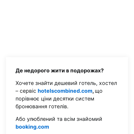
Де недорого жити в подорожах?
Хочете знайти дешевий готель, хостел
– сервіс
hotelscombined.com
,
що
порівнює ціни десятки систем
бронювання готелів.
Або улюблений та всім знайомий
booking.com