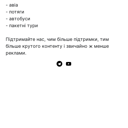
- авіа
- потяги
- автобуси
- пакетні тури
Підтримайте нас, чим більше підтримки, тим
більше крутого контенту і звичайно ж менше
реклами.