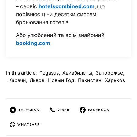
– сервіс
hotelscombined.com
,
що
порівнює ціни десятки систем
бронювання готелів.
Або улюблений та всім знайомий
booking.com
In this article:
Pegasus
,
Авиабилеты
,
Запорожье
,
Карачи
,
Львов
,
Новый Год
,
Пакистан
,
Харьков
TELEGRAM
VIBER
FACEBOOK
WHATSAPP