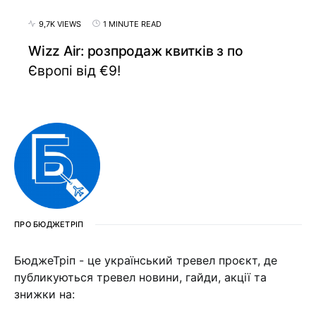
9,7K VIEWS
1 MINUTE READ
Wizz Air: розпродаж квитків з по
Європі від €9!
ПРО БЮДЖЕТРІП
БюджеТріп - це український тревел проєкт, де
публикуються тревел новини, гайди, акції та
знижки на: