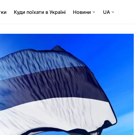
тки
Куди поїхати в Україні
Новини
UA