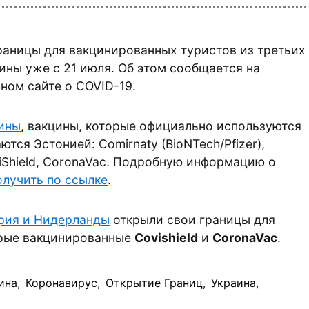
раницы для вакцинированных туристов из третьих
аины уже с 21 июля. Об этом сообщается на
ном сайте о COVID-19.
ины
, вакцины, которые официально используются
ются Эстонией: Comirnaty (BioNTech/Pfizer),
viShield, CoronaVac. Подробную информацию о
олучить по ссылке
.
рия и Нидерланды
открыли свои границы для
орые вакцинированные
Covishield
и
CoronaVac
.
ина
,
Коронавирус
,
Открытие Границ
,
Украина
,