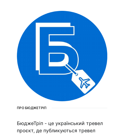
ПРО БЮДЖЕТРІП
БюджеТріп - це український тревел
проєкт, де публикуються тревел