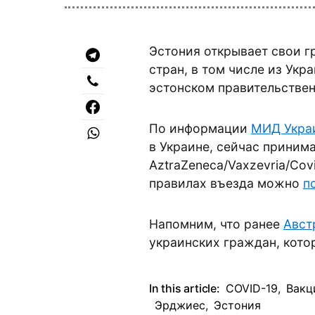
Эстония открывает свои г
стран, в том числе из Укр
эстонском правительствен
По информации
МИД Укра
в Украине, сейчас принима
AztraZeneca/Vaxzevria/Co
правилах въезда можно
п
Напомним, что ранее
Авст
украинских граждан, кот
In this article:
COVID-19
,
Вакц
Эрджиес
,
Эстония