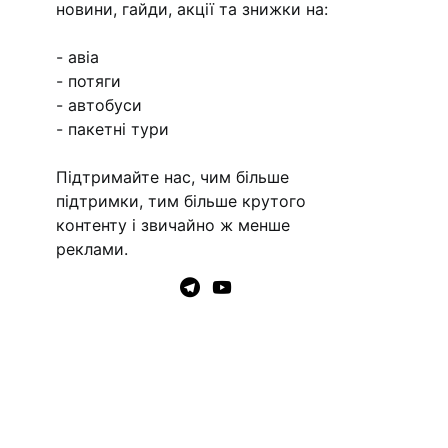
новини, гайди, акції та знижки на:
- авіа
- потяги
- автобуси
- пакетні тури
Підтримайте нас, чим більше
підтримки, тим більше крутого
контенту і звичайно ж менше
реклами.