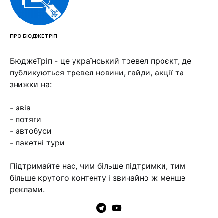
ПРО БЮДЖЕТРІП
БюджеТріп - це український тревел проєкт, де
публикуються тревел новини, гайди, акції та
знижки на:
- авіа
- потяги
- автобуси
- пакетні тури
Підтримайте нас, чим більше підтримки, тим
більше крутого контенту і звичайно ж менше
реклами.