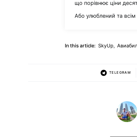
що порівнює ціни деся
Або улюблений та всі
In this article:
SkyUp
,
Авиаби
TELEGRAM