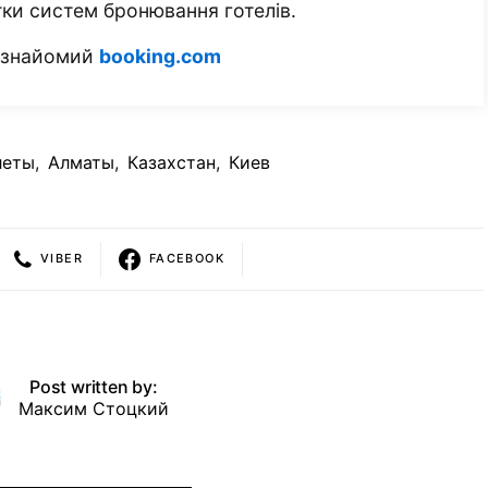
тки систем бронювання готелів.
м знайомий
booking.com
леты
,
Алматы
,
Казахстан
,
Киев
VIBER
FACEBOOK
Post written by:
Максим Стоцкий