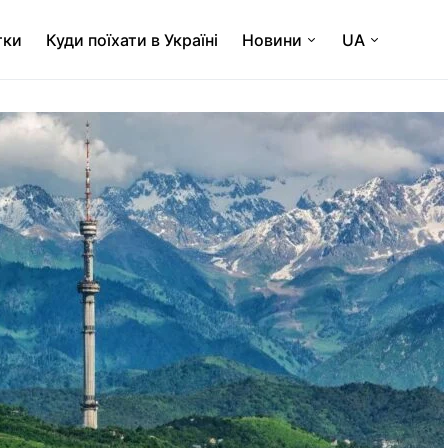
тки
Куди поїхати в Україні
Новини
UA