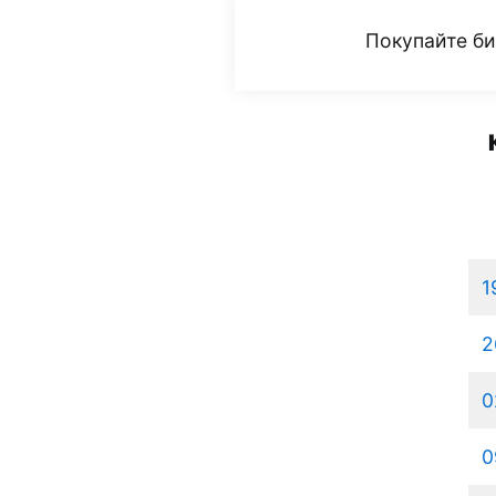
Покупайте б
1
2
0
0