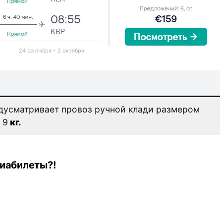
24 сентября – 2 октября
дусматривает провоз ручной клади размером
 9
кг.
иабилеты?!