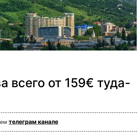
а всего от 159€ туда-
телеграм канале
шем