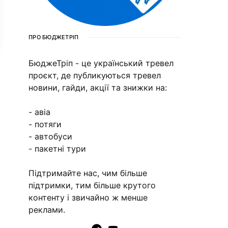
ПРО БЮДЖЕТРІП
БюджеТріп - це український тревел
проєкт, де публикуються тревел
новини, гайди, акції та знижки на:
- авіа
- потяги
- автобуси
- пакетні тури
Підтримайте нас, чим більше
підтримки, тим більше крутого
контенту і звичайно ж менше
реклами.