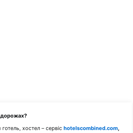
одорожах?
 готель, хостел – сервіс
hotelscombined.com
,