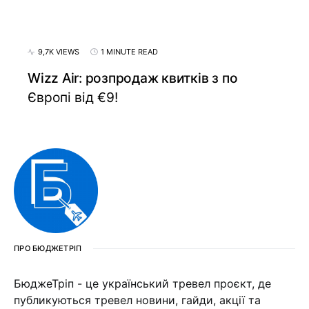
9,7K VIEWS
1 MINUTE READ
Wizz Air: розпродаж квитків з по
Європі від €9!
ПРО БЮДЖЕТРІП
БюджеТріп - це український тревел проєкт, де
публикуються тревел новини, гайди, акції та