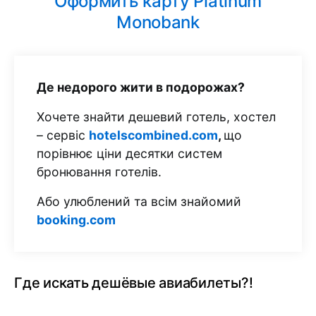
Оформить карту Platinum
Monobank
Де недорого жити в подорожах?
Хочете знайти дешевий готель, хостел
– сервіс
hotelscombined.com
,
що
порівнює ціни десятки систем
бронювання готелів.
Або улюблений та всім знайомий
booking.com
Где искать дешёвые авиабилеты?!