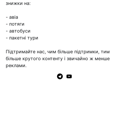
знижки на:
- авіа
- потяги
- автобуси
- пакетні тури
Підтримайте нас, чим більше підтримки, тим
більше крутого контенту і звичайно ж менше
реклами.