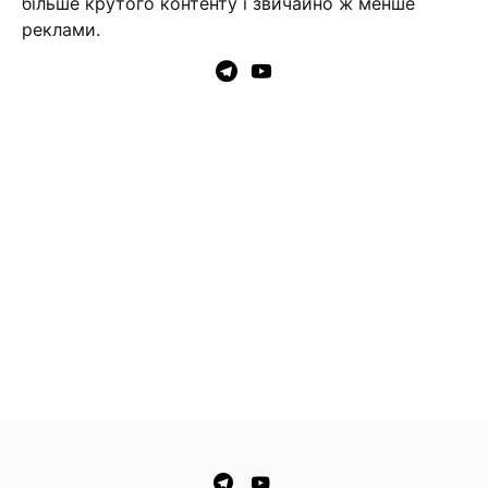
більше крутого контенту і звичайно ж менше
реклами.