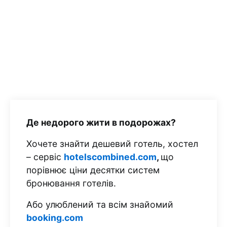
Де недорого жити в подорожах?
Хочете знайти дешевий готель, хостел
– сервіс
hotelscombined.com
,
що
порівнює ціни десятки систем
бронювання готелів.
Або улюблений та всім знайомий
booking.com