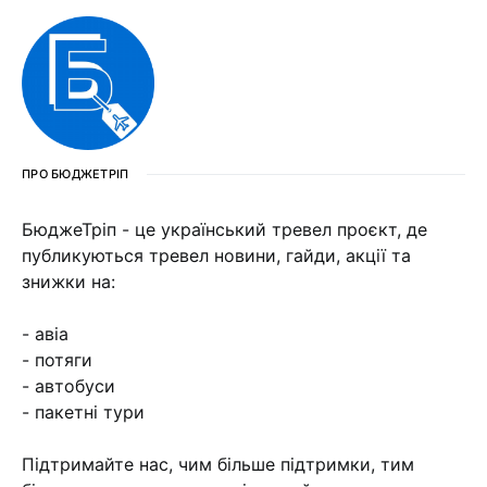
ПРО БЮДЖЕТРІП
БюджеТріп - це український тревел проєкт, де
публикуються тревел новини, гайди, акції та
знижки на:
- авіа
- потяги
- автобуси
- пакетні тури
Підтримайте нас, чим більше підтримки, тим