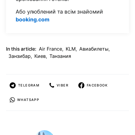
Або улюблений та всім знайомий
booking.com
In this article:
Air France
,
KLM
,
Авиабилеты
,
Занзибар
,
Киев
,
Танзания
TELEGRAM
VIBER
FACEBOOK
WHATSAPP