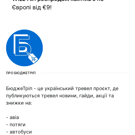
Європі від €9!
ПРО БЮДЖЕТРІП
БюджеТріп - це український тревел проєкт, де
публикуються тревел новини, гайди, акції та
знижки на:
- авіа
- потяги
- автобуси