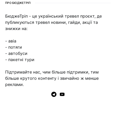
ПРО БЮДЖЕТРІП
БюджеТріп - це український тревел проєкт, де
публикуються тревел новини, гайди, акції та
знижки на:
- авіа
- потяги
- автобуси
- пакетні тури
Підтримайте нас, чим більше підтримки, тим
більше крутого контенту і звичайно ж менше
реклами.