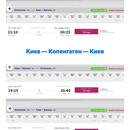
Киев — Копенгаген —
Киев