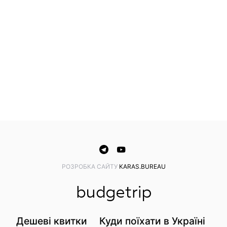
PОЗРОБКА САЙТУ
KARAS.BUREAU
Дешеві квитки
Куди поїхати в Україні