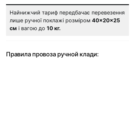
Найнижчий тариф передбачає перевезення
лише ручної поклажі розміром
40×20×25
см
і вагою до
10 кг.
Правила провоза ручной клади: