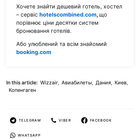
Хочете знайти дешевий готель, хостел
– сервіс
hotelscombined.com
,
що
порівнює ціни десятки систем
бронювання готелів.
Або улюблений та всім знайомий
booking.com
In this article:
Wizzair
,
Авиабилеты
,
Дания
,
Киев
,
Копенгаген
TELEGRAM
VIBER
FACEBOOK
WHATSAPP