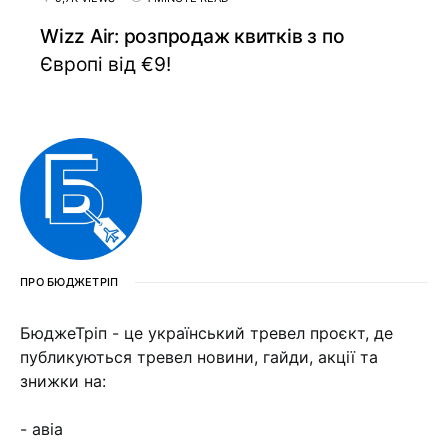
Wizz Air: розпродаж квитків з по
Європі від €9!
ПРО БЮДЖЕТРІП
БюджеТріп - це український тревел проєкт, де
публикуються тревел новини, гайди, акції та
знижки на:
- авіа