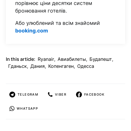
порівнює ціни десятки систем
бронювання готелів.
Або улюблений та всім знайомий
booking.com
In this article:
Ryanair
,
Авиабилеты
,
Будапешт
,
Гданьск
,
Дания
,
Копенгаген
,
Одесса
TELEGRAM
VIBER
FACEBOOK
WHATSAPP