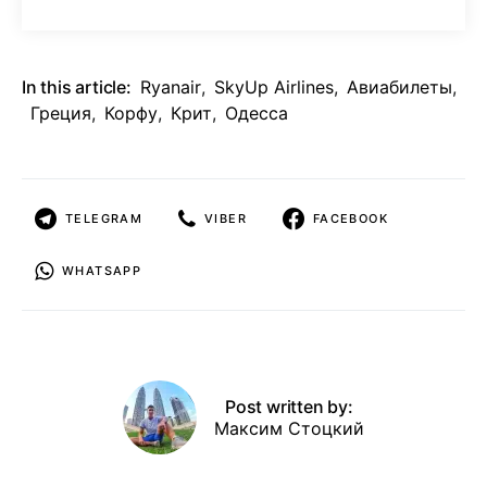
In this article:
Ryanair
,
SkyUp Airlines
,
Авиабилеты
,
Греция
,
Корфу
,
Крит
,
Одесса
TELEGRAM
VIBER
FACEBOOK
WHATSAPP
Post written by:
Максим Стоцкий