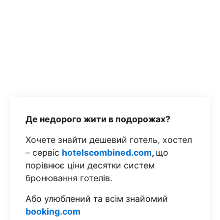
Де недорого жити в подорожах?
Хочете знайти дешевий готель, хостел
– сервіс
hotelscombined.com
,
що
порівнює ціни десятки систем
бронювання готелів.
Або улюблений та всім знайомий
booking.com