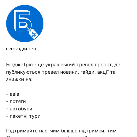
ПРО БЮДЖЕТРІП
БюджеТріп - це український тревел проєкт, де
публикуються тревел новини, гайди, акції та
знижки на:
- авіа
- потяги
- автобуси
- пакетні тури
Підтримайте нас, чим більше підтримки, тим