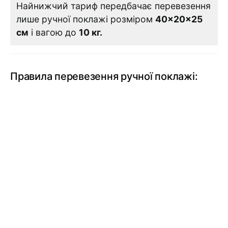
Найнижчий тариф передбачає перевезення
лише ручної поклажі розміром
40×20×25
см
і вагою до
10 кг.
Правила перевезення ручної поклажі: