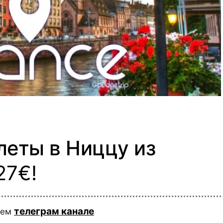
леты в Ниццу из
27€!
телеграм канале
шем