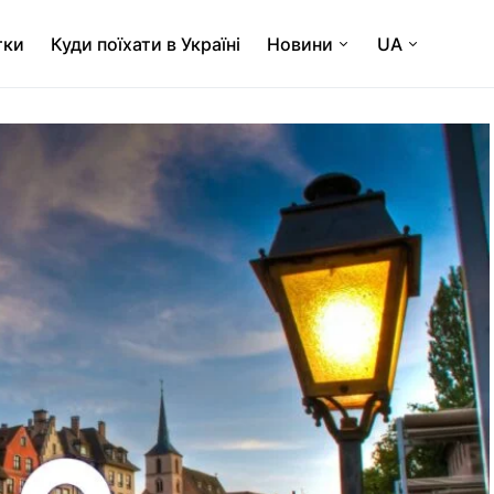
тки
Куди поїхати в Україні
Новини
UA