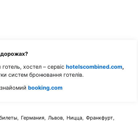
одорожах?
 готель, хостел – сервіс
hotelscombined.com
,
тки систем бронювання готелів.
м знайомий
booking.com
билеты
,
Германия
,
Львов
,
Ницца
,
Франкфурт
,