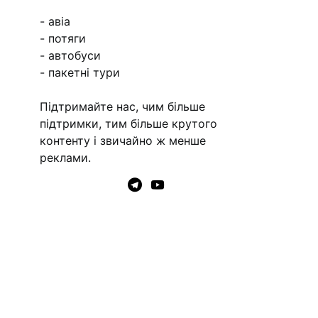
- авіа
- потяги
- автобуси
- пакетні тури
Підтримайте нас, чим більше
підтримки, тим більше крутого
контенту і звичайно ж менше
реклами.