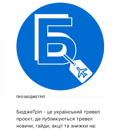
ПРО БЮДЖЕТРІП
БюджеТріп - це український тревел
проєкт, де публикуються тревел
новини, гайди, акції та знижки на: