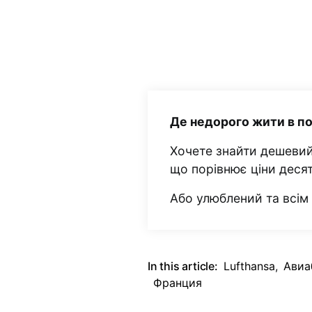
Де недорого жити в п
Хочете знайти дешевий
що порівнює ціни деся
Або улюблений та всі
In this article:
Lufthansa
,
Авиа
Франция