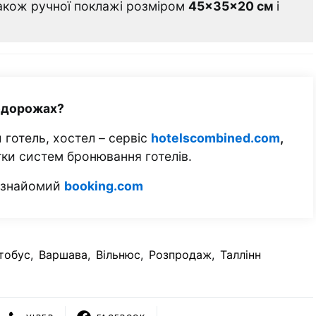
також ручної поклажі розміром
45×35×20 см
і
одорожах?
 готель, хостел – сервіс
hotelscombined.com
,
тки систем бронювання готелів.
м знайомий
booking.com
тобус
,
Варшава
,
Вільнюс
,
Розпродаж
,
Таллінн