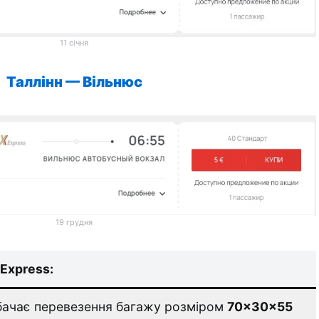
11 січня
Таллінн —
Вільнюс
19 грудня
Express:
ачає перевезення багажу розміром
70×30×55