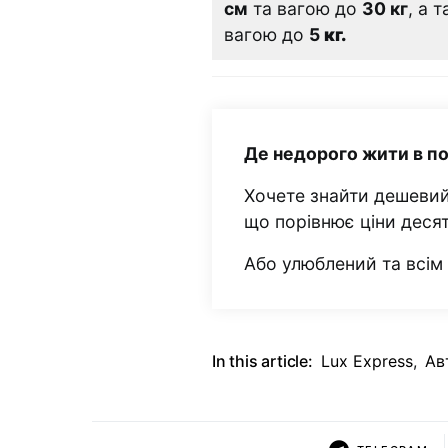
см
та вагою до
30 кг
, а 
вагою до
5
кг.
Де недорого жити в п
Хочете знайти дешевий
що порівнює ціни деся
Або улюблений та всі
In this article:
Lux Express
,
Ав