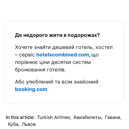
Де недорого жити в подорожах?
Хочете знайти дешевий готель, хостел
– сервіс
hotelscombined.com
,
що
порівнює ціни десятки систем
бронювання готелів.
Або улюблений та всім знайомий
booking.com
In this article:
Turkish Airlines
,
Авиабилеты
,
Гавана
,
Куба
,
Львов