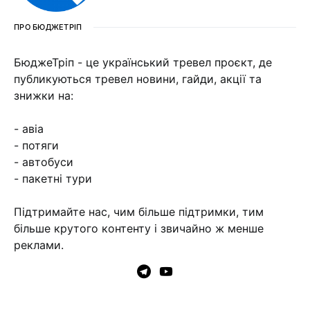
ПРО БЮДЖЕТРІП
БюджеТріп - це український тревел проєкт, де
публикуються тревел новини, гайди, акції та
знижки на:
- авіа
- потяги
- автобуси
- пакетні тури
Підтримайте нас, чим більше підтримки, тим
більше крутого контенту і звичайно ж менше
реклами.