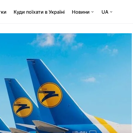
тки
Куди поїхати в Україні
Новини
UA