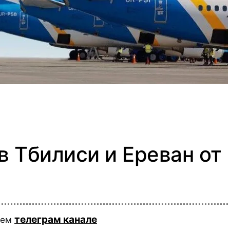
в Тбилиси и Ереван от
телеграм канале
шем