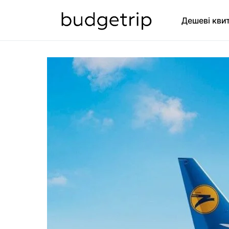
Дешеві кви
SEARCH FOR: