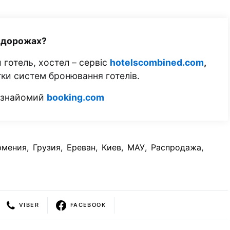
одорожах?
 готель, хостел – сервіс
hotelscombined.com
,
тки систем бронювання готелів.
м знайомий
booking.com
рмения
,
Грузия
,
Ереван
,
Киев
,
МАУ
,
Распродажа
,
VIBER
FACEBOOK