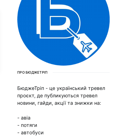
ПРО БЮДЖЕТРІП
БюджеТріп - це український тревел
проєкт, де публикуються тревел
новини, гайди, акції та знижки на:
- авіа
- потяги
- автобуси