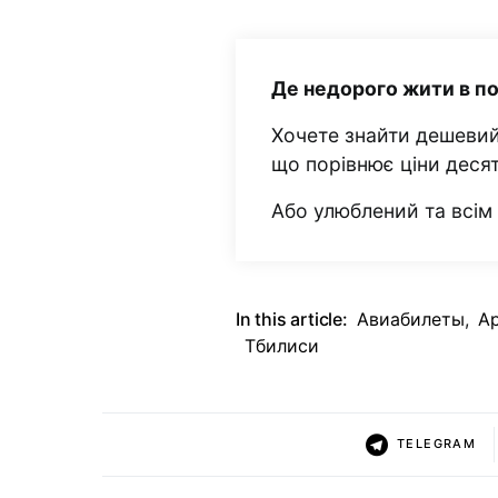
Де недорого жити в п
Хочете знайти дешевий
що порівнює ціни деся
Або улюблений та всі
In this article:
Авиабилеты
,
А
Тбилиси
TELEGRAM