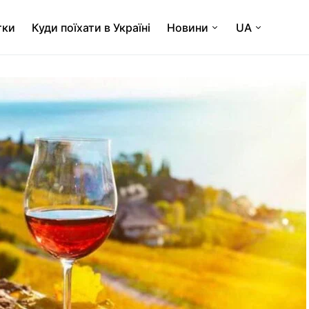
тки
Куди поїхати в Україні
Новини
UA