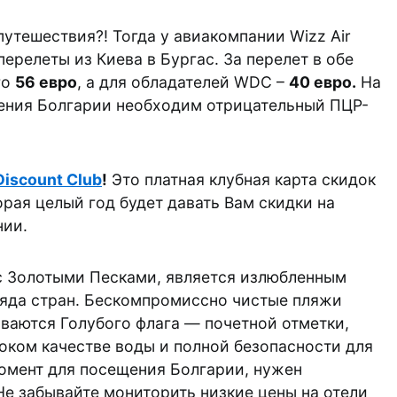
утешествия?! Тогда у авиакомпании Wizz Air
ерелеты из Киева в Бургас. За перелет в обе
го
56 евро
, а для обладателей WDC –
40 евро.
На
ения Болгарии необходим отрицательный ПЦР-
Discount Club
!
Это платная клубная карта скидок
торая целый год будет давать Вам скидки на
нии.
с Золотыми Песками, является излюбленным
ряда стран. Бескомпромиссно чистые пляжи
ваются Голубого флага — почетной отметки,
ком качестве воды и полной безопасности для
омент для посещения Болгарии, нужен
Не забывайте мониторить низкие цены на отели