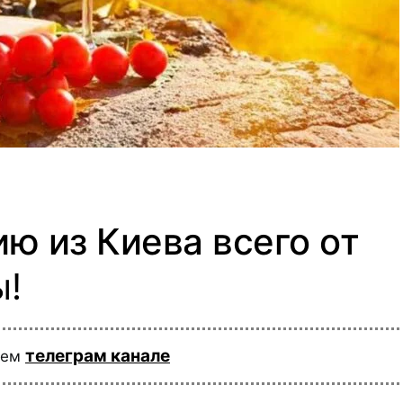
ию из Киева всего от
ы!
телеграм канале
шем