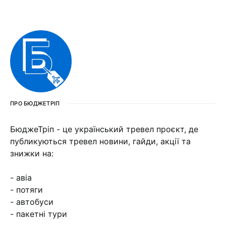
ПРО БЮДЖЕТРІП
БюджеТріп - це український тревел проєкт, де
публикуються тревел новини, гайди, акції та
знижки на:
- авіа
- потяги
- автобуси
- пакетні тури