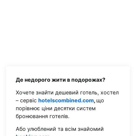
Де недорого жити в подорожах?
Хочете знайти дешевий готель, хостел
– сервіс
hotelscombined.com
,
що
порівнює ціни десятки систем
бронювання готелів.
Або улюблений та всім знайомий