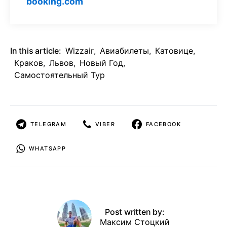
booking.com
In this article:
Wizzair
,
Авиабилеты
,
Катовице
,
Краков
,
Львов
,
Новый Год
,
Самостоятельный Тур
TELEGRAM
VIBER
FACEBOOK
WHATSAPP
Post written by:
Максим Стоцкий