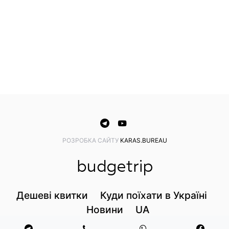
PОЗРОБКА САЙТУ
KARAS.BUREAU
Дешеві квитки
Куди поїхати в Україні
Новини
UA