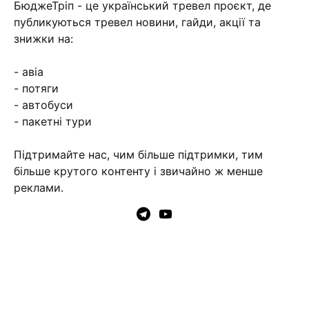
БюджеТріп - це український тревел проєкт, де
публикуються тревел новини, гайди, акції та
знижки на:
- авіа
- потяги
- автобуси
- пакетні тури
Підтримайте нас, чим більше підтримки, тим
більше крутого контенту і звичайно ж менше
реклами.