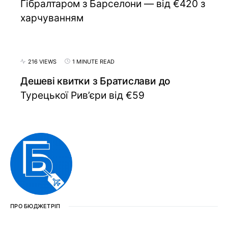
Гібралтаром з Барселони — від €420 з
харчуванням
216 VIEWS
1 MINUTE READ
Дешеві квитки з Братислави до
Турецької Рив’єри від €59
ПРО БЮДЖЕТРІП