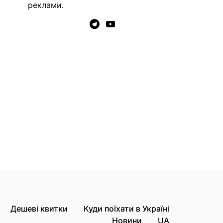
реклами.
Дешеві квитки
Куди поїхати в Україні
Новини
UA