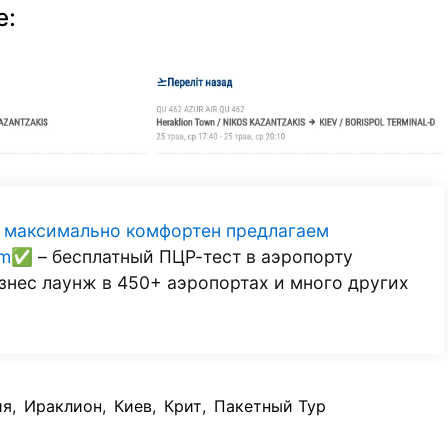
е:
л максимально комфортен предлагаем
num✅
– бесплатный ПЦР-тест в аэропорту
бизнес лаунж в 450+ аэропортах и много других
ия
,
Ираклион
,
Киев
,
Крит
,
Пакетный Тур