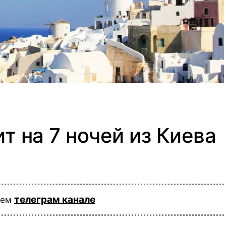
т на 7 ночей из Киева
телеграм канале
шем