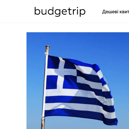
Дешеві кви
SEARCH FOR: