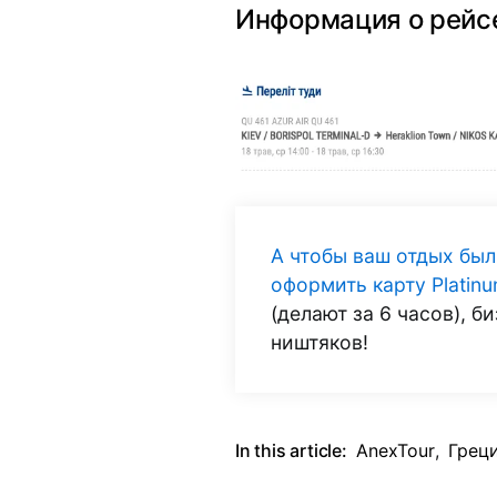
Информация о рейс
А чтобы ваш отдых бы
оформить карту Plati
(делают за 6 часов), 
ништяков!
In this article:
AnexTour
,
Грец