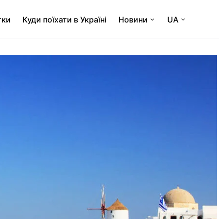
тки
Куди поїхати в Україні
Новини
UA