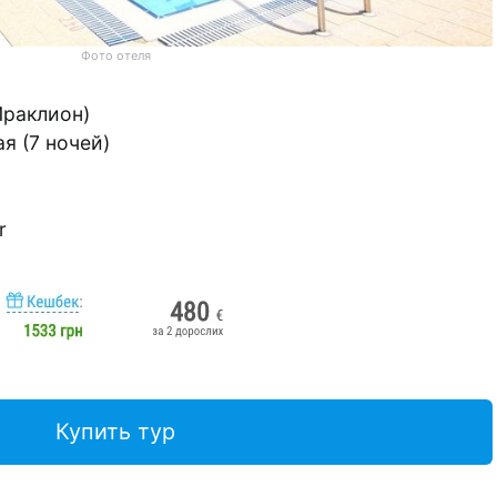
Фото отеля
Ираклион)
ая (7 ночей)
r
Купить тур