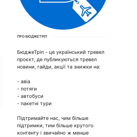
ПРО БЮДЖЕТРІП
БюджеТріп - це український тревел
проєкт, де публикуються тревел
новини, гайди, акції та знижки на:
- авіа
- потяги
- автобуси
- пакетні тури
Підтримайте нас, чим більше
підтримки, тим більше крутого
контенту і звичайно ж менше