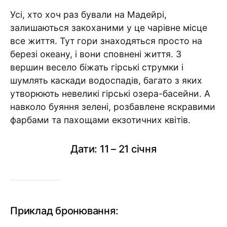
Усі, хто хоч раз бували на Мадейрі,
залишаються закоханими у це чарівне місце
все життя. Тут гори знаходяться просто на
березі океану, і вони сповнені життя. З
вершин весело біжать гірські струмки і
шумлять каскади водоспадів, багато з яких
утворюють невеликі гірські озера-басейни. А
навколо буяння зелені, розбавлене яскравими
фарбами та пахощами екзотичних квітів.
Дати: 11 – 21 січня
Приклад бронювання: