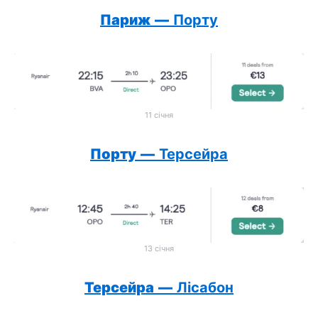
Париж
—
Порту
11 січня
Порту
—
Терсейра
13 січня
Терсейра
—
Лісабон