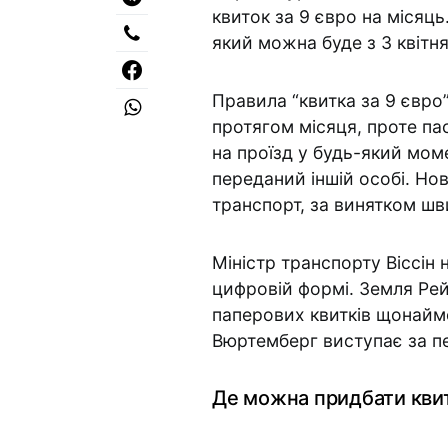
квиток за 9 євро на місяц
який можна буде з 3 квітня,
Правила “квитка за 9 євро
протягом місяця, проте п
на проїзд у будь-який мом
переданий іншій особі. Но
транспорт, за винятком шви
Міністр транспорту Віссін
цифровій формі. Земля Ре
паперових квитків щонайм
Вюртемберг виступає за пе
Де можна придбати квит