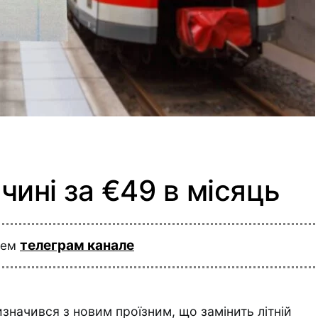
чині за €49 в місяць
телеграм канале
шем
значився з новим проїзним, що замінить літній