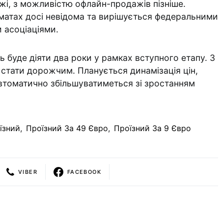
жі, з можливістю офлайн-продажів пізніше.
оматах досі невідома та вирішується федеральними
 асоціаціями.
ь буде діяти два роки у рамках вступного етапу. З
стати дорожчим. Планується динамізація цін,
автоматично збільшуватиметься зі зростанням
їзний
,
Проїзний За 49 Євро
,
Проїзний За 9 Євро
VIBER
FACEBOOK