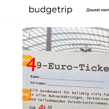
Дешеві кви
SEARCH FOR: