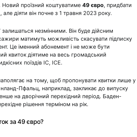
ь. Новий проїзний коштуватиме
49 євро
, придбати
 але діяти він почне з 1 травня 2023 року.
” залишаться незмінними. Він буде дійсним
асажири матимуть можливість скасувати підписку
ент. Це іменний абонемент і не може бути
вий квиток діятиме на весь громадський
дкісних поїздів IC, ICE.
 наполягає на тому, щоб пропонувати квитки лише у
йнланд-Пфальц, наприклад, закликає до випуску
енше на дворічний перехідний період. Баден-
рехідне рішення терміном на рік.
ок за 49 євро?