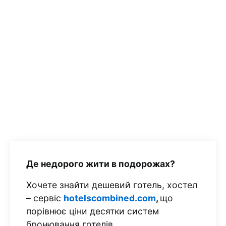
Де недорого жити в подорожах?
Хочете знайти дешевий готель, хостел
– сервіс
hotelscombined.com
,
що
порівнює ціни десятки систем
бронювання готелів.