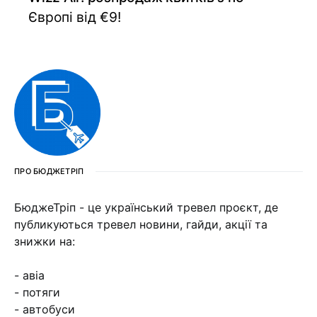
Європі від €9!
ПРО БЮДЖЕТРІП
БюджеТріп - це український тревел проєкт, де
публикуються тревел новини, гайди, акції та
знижки на:
- авіа
- потяги
- автобуси