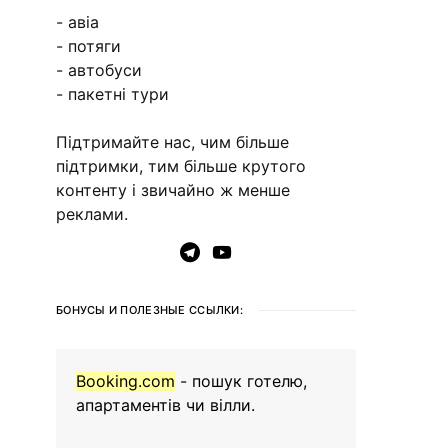
- авіа
- потяги
- автобуси
- пакетні тури
Підтримайте нас, чим більше
підтримки, тим більше крутого
контенту і звичайно ж менше
реклами.
БОНУСЫ И ПОЛЕЗНЫЕ ССЫЛКИ:
Booking.com
- пошук готелю,
апартаментів чи вілли.