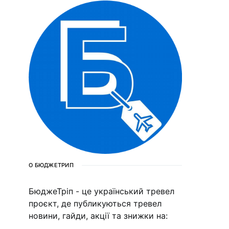
О БЮДЖЕТРИП
БюджеТріп - це український тревел
проєкт, де публикуються тревел
новини, гайди, акції та знижки на: