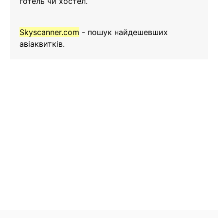
готель чи хостел.
Skyscanner.com
- пошук найдешевших
авіаквитків.