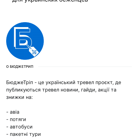
О БЮДЖЕТРИП
БюджеТріп - це український тревел проєкт, де
публикуються тревел новини, гайди, акції та
знижки на:
- авіа
- потяги
- автобуси
- пакетні тури