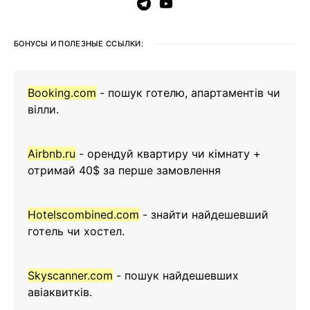
БОНУСЫ И ПОЛЕЗНЫЕ ССЫЛКИ:
Booking.com
- пошук готелю, апартаментів чи
вілли.
Airbnb.ru
- орендуй квартиру чи кімнату +
отримай 40$ за перше замовлення
Hotelscombined.com
- знайти найдешевший
готель чи хостел.
Skyscanner.com
- пошук найдешевших
авіаквитків.