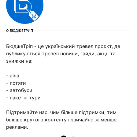
О БЮДЖЕТРИП
БюджеТріп - це український тревел проєкт, де
публикуються тревел новини, гайди, акції та
знижки на:
- авіа
- потяги
- автобуси
- пакетні тури
Підтримайте нас, чим більше підтримки, тим
більше крутого контенту і звичайно ж менше
реклами.