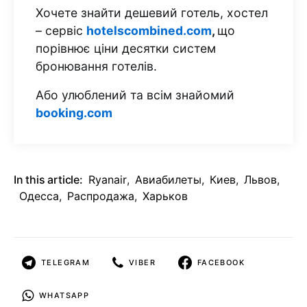
Хочете знайти дешевий готель, хостел
– сервіс
hotelscombined.com
,
що
порівнює ціни десятки систем
бронювання готелів.
Або улюблений та всім знайомий
booking.com
In this article:
Ryanair
,
Авиабилеты
,
Киев
,
Львов
,
Одесса
,
Распродажа
,
Харьков
TELEGRAM
VIBER
FACEBOOK
WHATSAPP