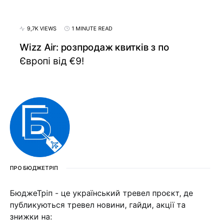
9,7K VIEWS
1 MINUTE READ
Wizz Air: розпродаж квитків з по
Європі від €9!
ПРО БЮДЖЕТРІП
БюджеТріп - це український тревел проєкт, де
публикуються тревел новини, гайди, акції та
знижки на: