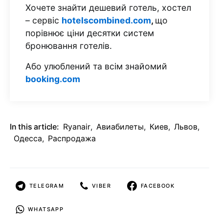
Хочете знайти дешевий готель, хостел
– сервіс
hotelscombined.com
,
що
порівнює ціни десятки систем
бронювання готелів.
Або улюблений та всім знайомий
booking.com
In this article:
Ryanair
,
Авиабилеты
,
Киев
,
Львов
,
Одесса
,
Распродажа
TELEGRAM
VIBER
FACEBOOK
WHATSAPP