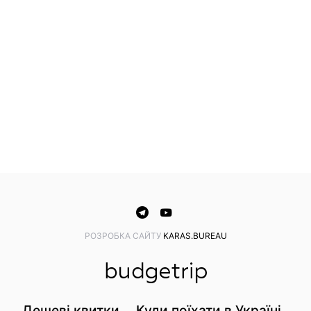
PОЗРОБКА САЙТУ
KARAS.BUREAU
Дешеві квитки
Куди поїхати в Україні