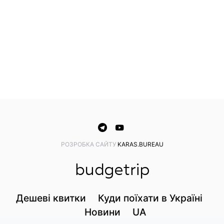
PОЗРОБКА САЙТУ
KARAS.BUREAU
Дешеві квитки
Куди поїхати в Україні
Новини
UA