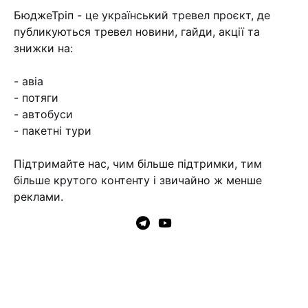
БюджеТріп - це український тревел проєкт, де
публикуються тревел новини, гайди, акції та
знижки на:
- авіа
- потяги
- автобуси
- пакетні тури
Підтримайте нас, чим більше підтримки, тим
більше крутого контенту і звичайно ж менше
реклами.