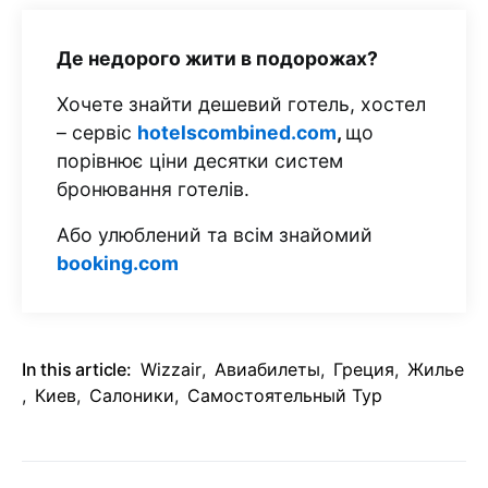
Де недорого жити в подорожах?
Хочете знайти дешевий готель, хостел
– сервіс
hotelscombined.com
,
що
порівнює ціни десятки систем
бронювання готелів.
Або улюблений та всім знайомий
booking.com
In this article:
Wizzair
,
Авиабилеты
,
Греция
,
Жилье
,
Киев
,
Салоники
,
Самостоятельный Тур