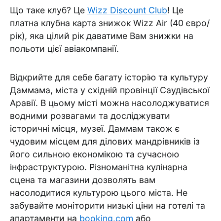
Що таке клуб? Це
Wizz Discount Club
! Це
платна клубна карта знижок Wizz Air (40 євро/
рік), яка цілий рік даватиме Вам знижки на
польоти цієї авіакомпанії.
Відкрийте для себе багату історію та культуру
Даммама, міста у східній провінції Саудівської
Аравії. В цьому місті можна насолоджуватися
водними розвагами та досліджувати
історичні місця, музеї. Даммам також є
чудовим місцем для ділових мандрівників із
його сильною економікою та сучасною
інфраструктурою. Різноманітна кулінарна
сцена та магазини дозволять вам
насолодитися культурою цього міста. Не
забувайте моніторити низькі ціни на готелі та
апартаменти на
booking.com
або