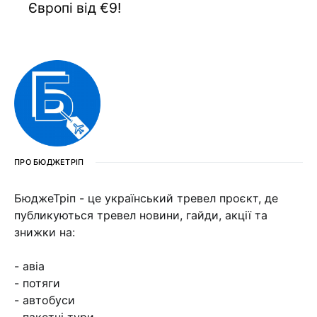
Європі від €9!
ПРО БЮДЖЕТРІП
БюджеТріп - це український тревел проєкт, де
публикуються тревел новини, гайди, акції та
знижки на:
- авіа
- потяги
- автобуси
- пакетні тури