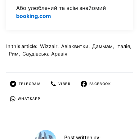
Або улюблений та всім знайомий
booking.com
In this article:
Wizzair
,
Авіаквитки
,
Даммам
,
Італія
,
Рим
,
Саудівська Аравія
TELEGRAM
VIBER
FACEBOOK
WHATSAPP
Post written by: