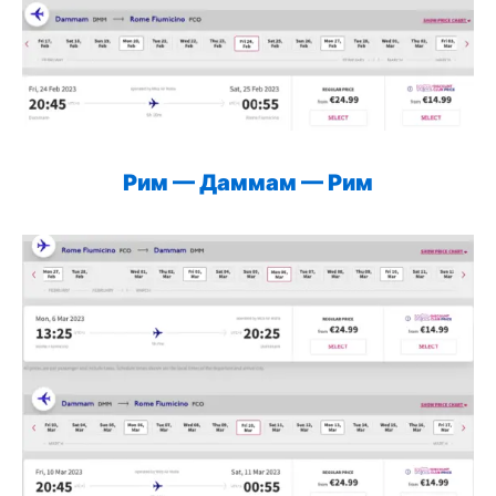
Рим — Даммам — Рим