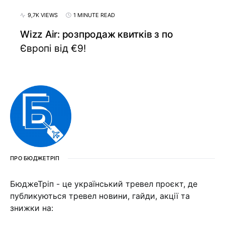
9,7K VIEWS
1 MINUTE READ
Wizz Air: розпродаж квитків з по
Європі від €9!
ПРО БЮДЖЕТРІП
БюджеТріп - це український тревел проєкт, де
публикуються тревел новини, гайди, акції та
знижки на: