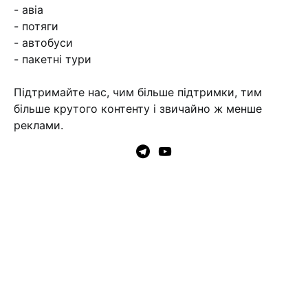
- авіа
- потяги
- автобуси
- пакетні тури
Підтримайте нас, чим більше підтримки, тим
більше крутого контенту і звичайно ж менше
реклами.