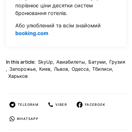
порівнює ціни десятки систем
бронювання готелів.
Або улюблений та всім знайомий
booking.com
In this article:
SkyUp
,
Авиабилеты
,
Батуми
,
Грузия
,
Запорожье
,
Киев
,
Львов
,
Одесса
,
Тбилиси
,
Харьков
TELEGRAM
VIBER
FACEBOOK
WHATSAPP