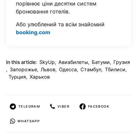
порівнює ціни десятки систем
бронювання готелів.
Або улюблений та всім знайомий
booking.com
In this article:
SkyUp
,
Авиабилеты
,
Батуми
,
Грузия
,
Запорожье
,
Львов
,
Одесса
,
Стамбул
,
Тбилиси
,
Турция
,
Харьков
TELEGRAM
VIBER
FACEBOOK
WHATSAPP