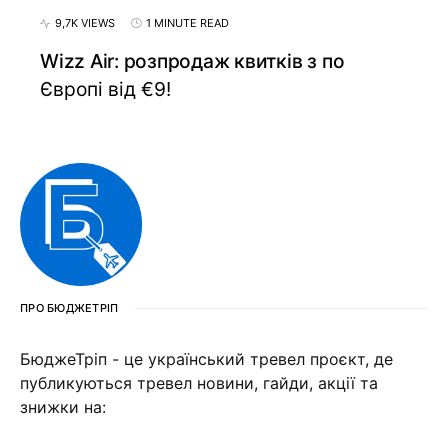
9,7K VIEWS
1 MINUTE READ
Wizz Air: розпродаж квитків з по
Європі від €9!
ПРО БЮДЖЕТРІП
БюджеТріп - це український тревел проєкт, де
публикуються тревел новини, гайди, акції та
знижки на: