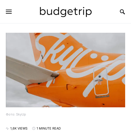
SEARCH FOR:
Фото: SkyUp
1,6K VIEWS
1 MINUTE READ