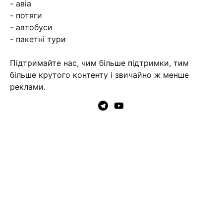
- авіа
- потяги
- автобуси
- пакетні тури
Підтримайте нас, чим більше підтримки, тим
більше крутого контенту і звичайно ж менше
реклами.