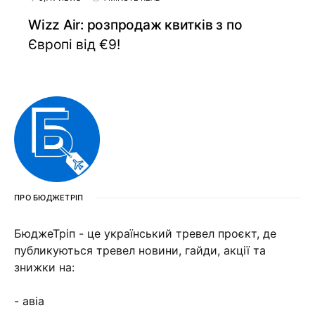
Wizz Air: розпродаж квитків з по
Європі від €9!
ПРО БЮДЖЕТРІП
БюджеТріп - це український тревел проєкт, де
публикуються тревел новини, гайди, акції та
знижки на:
- авіа