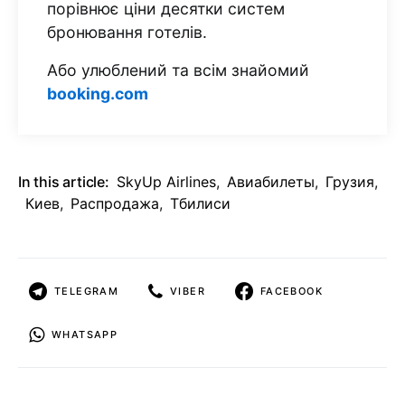
порівнює ціни десятки систем
бронювання готелів.
Або улюблений та всім знайомий
booking.com
In this article:
SkyUp Airlines
,
Авиабилеты
,
Грузия
,
Киев
,
Распродажа
,
Тбилиси
TELEGRAM
VIBER
FACEBOOK
WHATSAPP