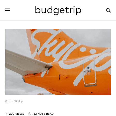
SEARCH FOR:
Фото: SkyUp
299 VIEWS
1 MINUTE READ