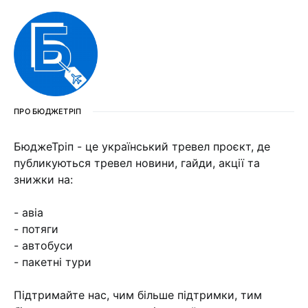
ПРО БЮДЖЕТРІП
БюджеТріп - це український тревел проєкт, де
публикуються тревел новини, гайди, акції та
знижки на:
- авіа
- потяги
- автобуси
- пакетні тури
Підтримайте нас, чим більше підтримки, тим