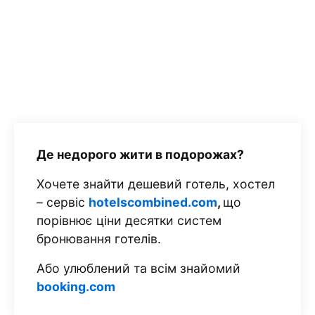
Де недорого жити в подорожах?
Хочете знайти дешевий готель, хостел
– сервіс
hotelscombined.com
,
що
порівнює ціни десятки систем
бронювання готелів.
Або улюблений та всім знайомий
booking.com