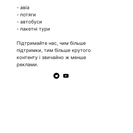
- авіа
- потяги
- автобуси
- пакетні тури
Підтримайте нас, чим більше
підтримки, тим більше крутого
контенту і звичайно ж менше
реклами.