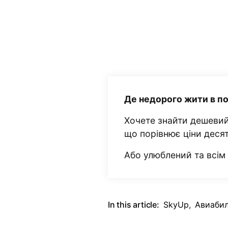
Де недорого жити в п
Хочете знайти дешевий
що порівнює ціни деся
Або улюблений та всі
In this article:
SkyUp
,
Авиаби