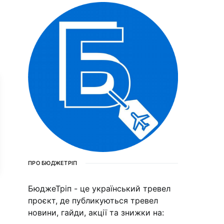
ПРО БЮДЖЕТРІП
БюджеТріп - це український тревел
проєкт, де публикуються тревел
новини, гайди, акції та знижки на: