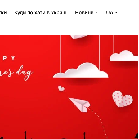
тки
Куди поїхати в Україні
Новини
UA