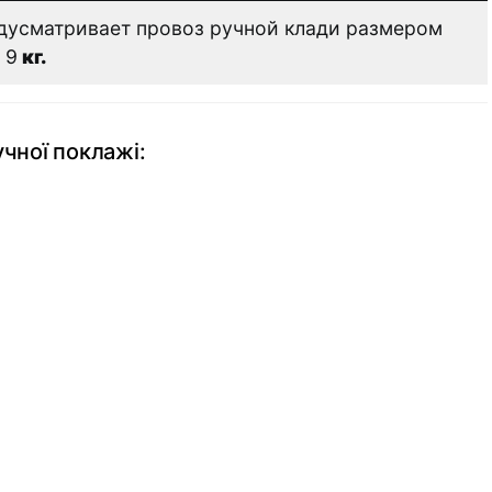
дусматривает провоз ручной клади размером
 9
кг.
чної поклажі: