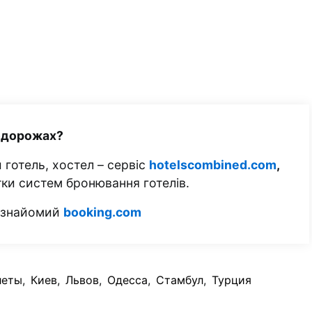
одорожах?
 готель, хостел – сервіс
hotelscombined.com
,
тки систем бронювання готелів.
м знайомий
booking.com
леты
,
Киев
,
Львов
,
Одесса
,
Стамбул
,
Турция