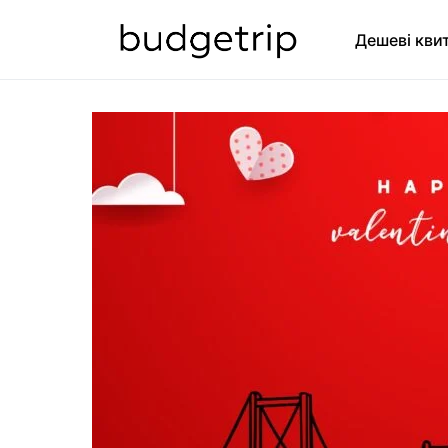
Дешеві кви
SEARCH FOR: