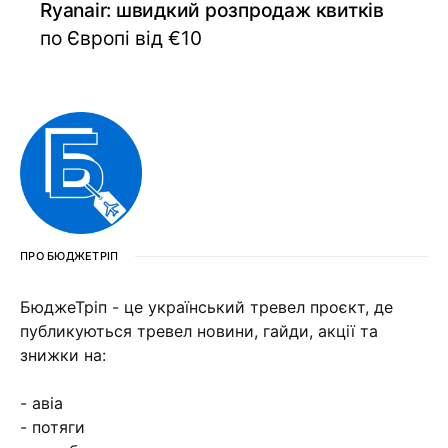
Ryanair: швидкий розпродаж квитків
по Європі від €10
ПРО БЮДЖЕТРІП
БюджеТріп - це український тревел проєкт, де
публикуються тревел новини, гайди, акції та
знижки на:
- авіа
- потяги