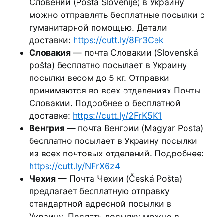
Словении (Pošta Slovenije) в Украину
можно отправлять бесплатные посылки с
гуманитарной помощью. Детали
доставки:
https://cutt.ly/8Fr3Cek
Словакия
— почта Словакии (Slovenská
pošta) бесплатно посылает в Украину
посылки весом до 5 кг. Отправки
принимаются во всех отделениях Почты
Словакии. Подробнее о бесплатной
доставке:
https://cutt.ly/2FrK5K1
Венгрия
— почта Венгрии (Magyar Posta)
бесплатно посылает в Украину посылки
из всех почтовых отделений. Подробнее:
https://cutt.ly/NFrX6z4
Чехия
— Почта Чехии (Česká Pošta)
предлагает бесплатную отправку
стандартной адресной посылки в
Украину. Послать посылку можно в