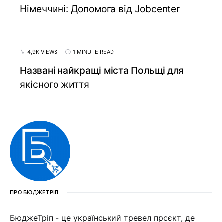
Німеччині: Допомога від Jobcenter
4,9K VIEWS
1 MINUTE READ
Названі найкращі міста Польщі для
якісного життя
ПРО БЮДЖЕТРІП
БюджеТріп - це український тревел проєкт, де