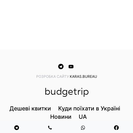
PОЗРОБКА САЙТУ
KARAS.BUREAU
Дешеві квитки
Куди поїхати в Україні
Новини
UA