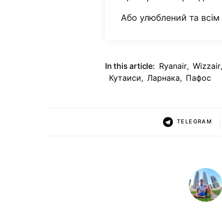
Або улюблений та всі
In this article:
Ryanair
,
Wizzair
Кутаиси
,
Ларнака
,
Пафос
TELEGRAM