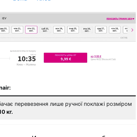
air:
ачає перевезення лише ручної поклажі розміром
10 кг.