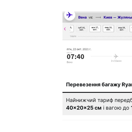
Перевезення багажу Ryan
Найнижчий тариф передб
40×20×25 см
і вагою до