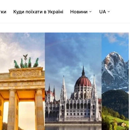
тки
Куди поїхати в Україні
Новини
UA