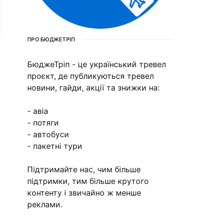
ПРО БЮДЖЕТРІП
БюджеТріп - це український тревел
проєкт, де публикуються тревел
новини, гайди, акції та знижки на:
- авіа
- потяги
- автобуси
- пакетні тури
Підтримайте нас, чим більше
підтримки, тим більше крутого
контенту і звичайно ж менше
реклами.