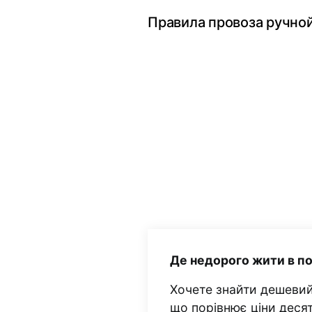
Правила провоза ручной
Де недорого жити в п
Хочете знайти дешевий
що порівнює ціни деся