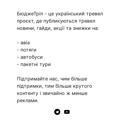
БюджеТріп - це український тревел
проєкт, де публикуються тревел
новини, гайди, акції та знижки на:
- авіа
- потяги
- автобуси
- пакетні тури
Підтримайте нас, чим більше
підтримки, тим більше крутого
контенту і звичайно ж менше
реклами.