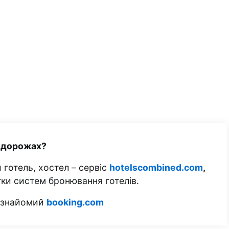
одорожах?
 готель, хостел – сервіс
hotelscombined.com
,
тки систем бронювання готелів.
м знайомий
booking.com