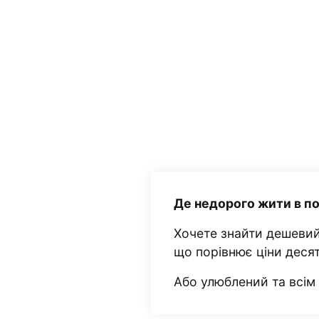
Де недорого жити в п
Хочете знайти дешевий
що порівнює ціни деся
Або улюблений та всі