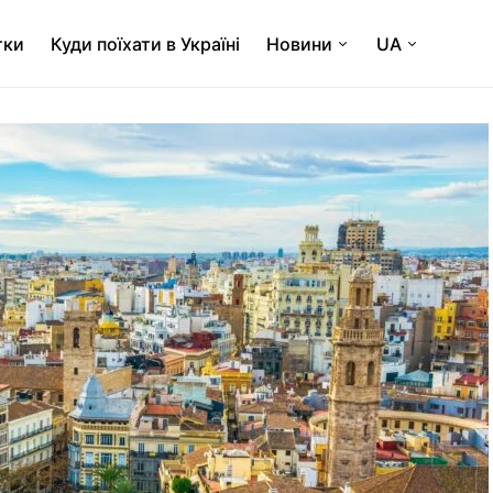
тки
Куди поїхати в Україні
Новини
UA