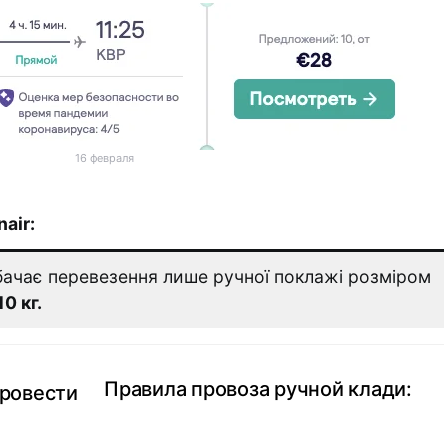
16 февраля
air:
ачає перевезення лише ручної поклажі розміром
10 кг.
Правила провоза ручной клади:
провести