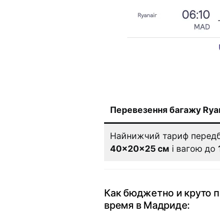
Перевезення багажу Ryan
Найнижчий тариф передб
40×20×25 см
і вагою до
Как бюджетно и круто 
время в Мадриде: