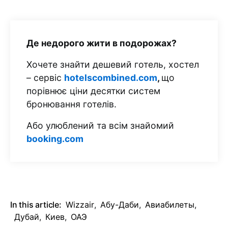
Де недорого жити в подорожах?
Хочете знайти дешевий готель, хостел
– сервіс
hotelscombined.com
,
що
порівнює ціни десятки систем
бронювання готелів.
Або улюблений та всім знайомий
booking.com
In this article:
Wizzair
,
Абу-Даби
,
Авиабилеты
,
Дубай
,
Киев
,
ОАЭ