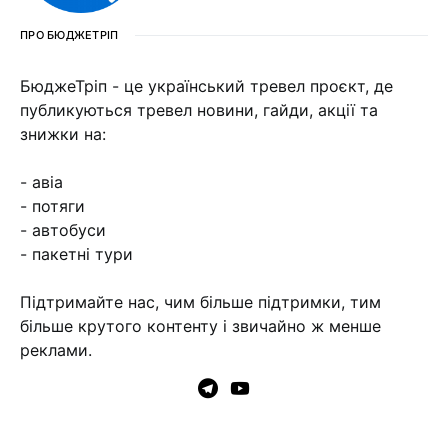
ПРО БЮДЖЕТРІП
БюджеТріп - це український тревел проєкт, де
публикуються тревел новини, гайди, акції та
знижки на:
- авіа
- потяги
- автобуси
- пакетні тури
Підтримайте нас, чим більше підтримки, тим
більше крутого контенту і звичайно ж менше
реклами.