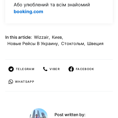
Або улюблений та всім знайомий
booking.com
In this article:
Wizzair
,
Киев
,
Новые Рейсы В Украину
,
Стокгольм
,
Швеция
TELEGRAM
VIBER
FACEBOOK
WHATSAPP
Post written by: