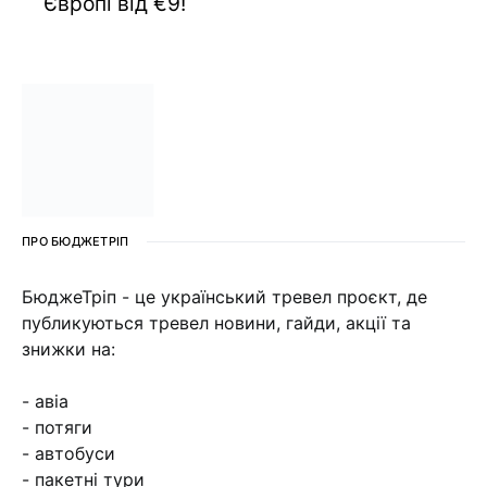
Європі від €9!
ПРО БЮДЖЕТРІП
БюджеТріп - це український тревел проєкт, де
публикуються тревел новини, гайди, акції та
знижки на:
- авіа
- потяги
- автобуси
- пакетні тури