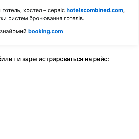
 готель, хостел – сервіс
hotelscombined.com
,
тки систем бронювання готелів.
м знайомий
booking.com
билет и зарегистрироваться на рейс: