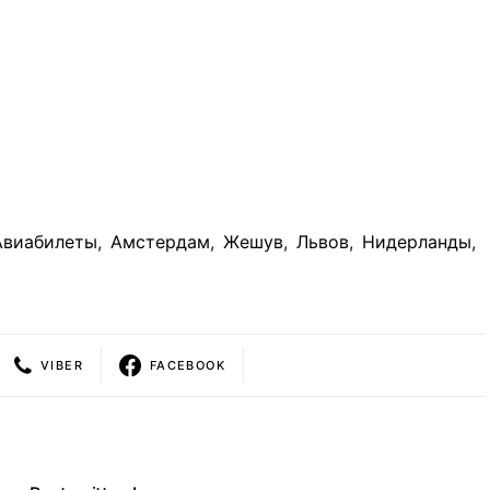
Авиабилеты
,
Амстердам
,
Жешув
,
Львов
,
Нидерланды
,
VIBER
FACEBOOK