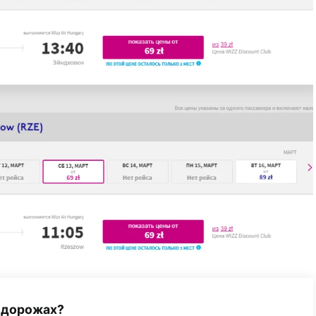
одорожах?