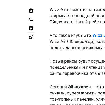
Wizz Air несмотря на тяж
открывает очередной новы
Эйндховен. Новый рейс по
Что такое клуб? Это
Wizz 
Wizz Air (40 евро/год), ко
полеты данной авиакомпа
Новые рейсы будут осущес
понедельникам и пятница
сайте перевозчика от 69 зл
Сегодня
Эйндховен
— это
окнами, супермаркеты по
треугольных панелей, ул