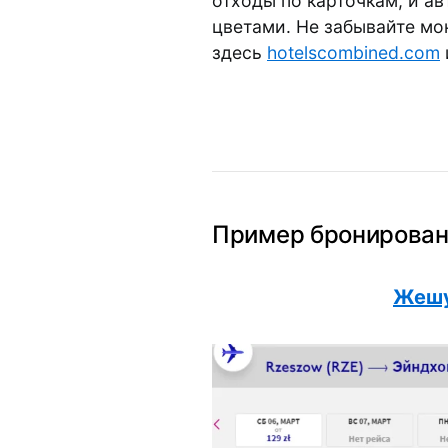
отходы по карточкам, и а
цветами. Не забывайте мо
здесь
hotelscombined.com
Пример бронирован
Жешу