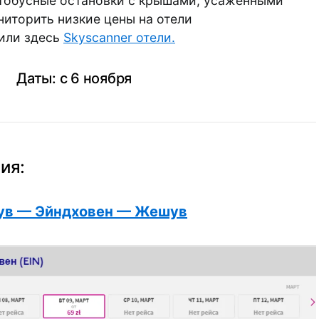
втобусные остановки с крышами, усаженными
ниторить низкие цены на отели
или здесь
Skyscanner отели.
Даты: с 6 ноября
ия:
в — Эйндховен — Жешув