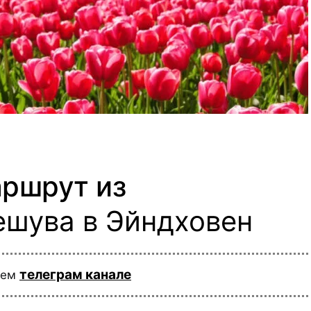
аршрут из
ешува в Эйндховен
телеграм канале
шем