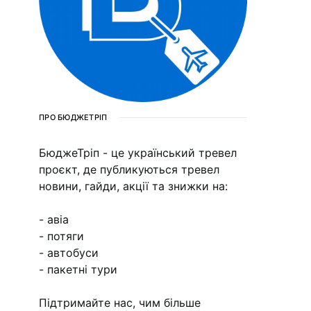
ПРО БЮДЖЕТРІП
БюджеТріп - це український тревел
проєкт, де публикуються тревел
новини, гайди, акції та знижки на:
- авіа
- потяги
- автобуси
- пакетні тури
Підтримайте нас, чим більше