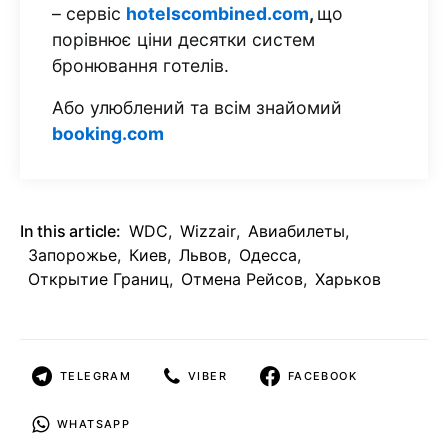
– сервіс
hotelscombined.com
,
що
порівнює ціни десятки систем
бронювання готелів.
Або улюблений та всім знайомий
booking.com
In this article:
WDC
,
Wizzair
,
Авиабилеты
,
Запорожье
,
Киев
,
Львов
,
Одесса
,
Открытие Границ
,
Отмена Рейсов
,
Харьков
TELEGRAM
VIBER
FACEBOOK
WHATSAPP