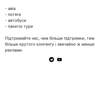
- авіа
- потяги
- автобуси
- пакетні тури
Підтримайте нас, чим більше підтримки, тим
більше крутого контенту і звичайно ж менше
реклами.