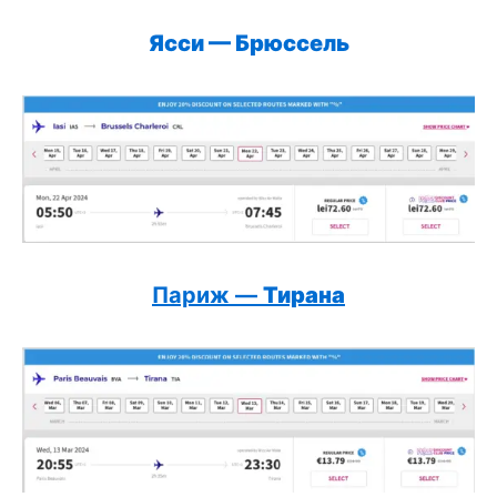
Ясси —
Брюссель
Париж —
Тирана